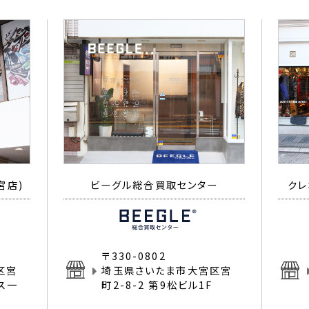
宮店)
ビーグル総合買取センター
クレ
〒330-0802
区宮
埼玉県さいたま市大宮区宮
イス一
町2-8-2 第9松ビル1F