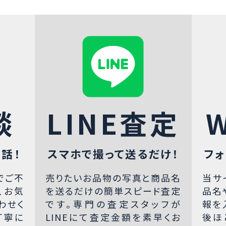
談
LINE査定
話！
スマホで撮って送るだけ！
フォ
でご不
売りたいお品物の写真と商品名
当サ
、お気
を送るだけの簡単スピード査定
品名
わせく
です。専門の査定スタッフが
報を
丁寧に
LINEにて査定金額を素早くお
後ほ