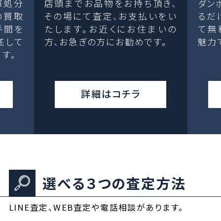
庫処分
店頭までお品物をお持ち頂き、
ダン
の買取
その場にて査定、お支払いをい
るだ
手間を
たします。お近くにお住まいの
て無
底して
方、お急ぎの方にお勧めです。
魅力
す。
詳細はコチラ
選べる３つの査定方法
LINE査定、WEB査定や電話相談があります。