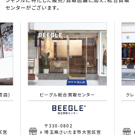
ジャンルに特化した販売/買取店舗に加え、総合買取
センターがございます。
宮店)
ビーグル総合買取センター
クレ
〒330-0802
区宮
埼玉県さいたま市大宮区宮