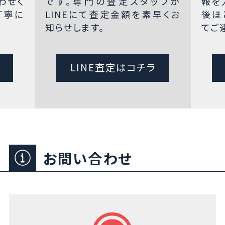
わせく
です。専門の査定スタッフが
報を
丁寧に
LINEにて査定金額を素早くお
後ほ
知らせします。
てご
LINE査定はコチラ
お問い合わせ