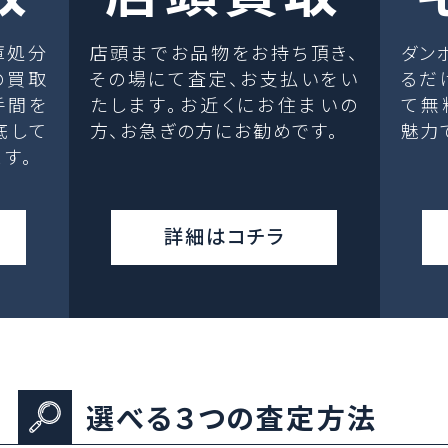
庫処分
店頭までお品物をお持ち頂き、
ダン
の買取
その場にて査定、お支払いをい
るだ
手間を
たします。お近くにお住まいの
て無
底して
方、お急ぎの方にお勧めです。
魅力
す。
詳細はコチラ
選べる３つの査定方法