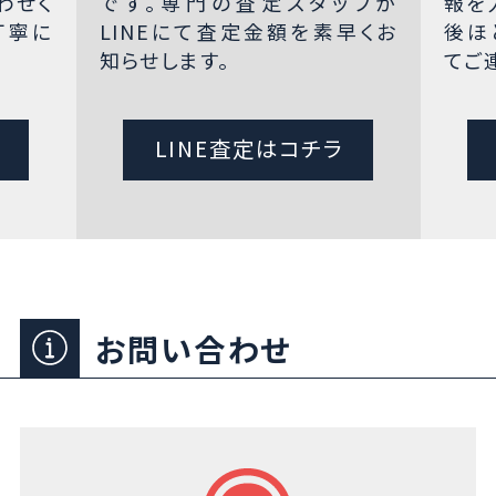
わせく
です。専門の査定スタッフが
報を
丁寧に
LINEにて査定金額を素早くお
後ほ
知らせします。
てご
LINE査定はコチラ
お問い合わせ