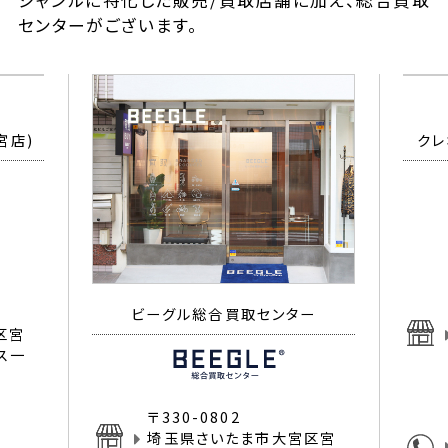
ジャンルに特化した販売/買取店舗に加え、総合買取
センターがございます。
宮店)
ビーグル総合買取センター
クレ
〒330-0802
区宮
埼玉県さいたま市大宮区宮