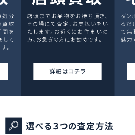
庫処分
店頭までお品物をお持ち頂き、
ダン
の買取
その場にて査定、お支払いをい
るだ
手間を
たします。お近くにお住まいの
て無
底して
方、お急ぎの方にお勧めです。
魅力
す。
詳細はコチラ
選べる３つの査定方法