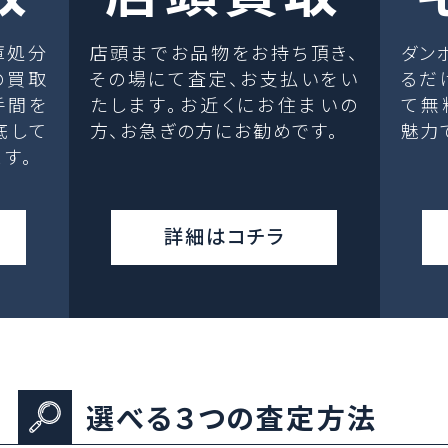
庫処分
店頭までお品物をお持ち頂き、
ダン
の買取
その場にて査定、お支払いをい
るだ
手間を
たします。お近くにお住まいの
て無
底して
方、お急ぎの方にお勧めです。
魅力
す。
詳細はコチラ
選べる３つの査定方法