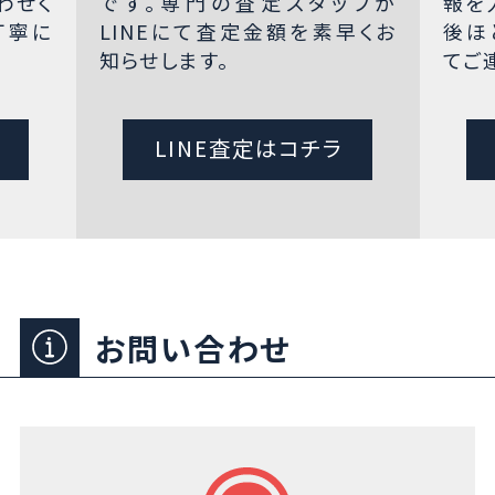
わせく
です。専門の査定スタッフが
報を
丁寧に
LINEにて査定金額を素早くお
後ほ
知らせします。
てご
LINE査定はコチラ
お問い合わせ