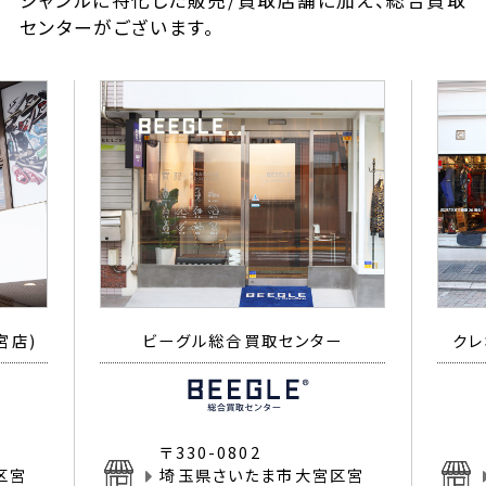
ジャンルに特化した販売/買取店舗に加え、総合買取
センターがございます。
宮店)
ビーグル総合買取センター
クレ
〒330-0802
区宮
埼玉県さいたま市大宮区宮