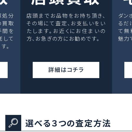
庫処分
店頭までお品物をお持ち頂き、
ダン
の買取
その場にて査定、お支払いをい
るだ
手間を
たします。お近くにお住まいの
て無
底して
方、お急ぎの方にお勧めです。
魅力
す。
詳細はコチラ
選べる３つの査定方法