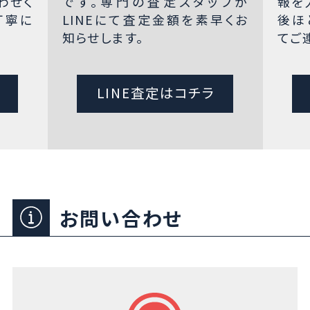
わせく
です。専門の査定スタッフが
報を
丁寧に
LINEにて査定金額を素早くお
後ほ
知らせします。
てご
LINE査定はコチラ
お問い合わせ