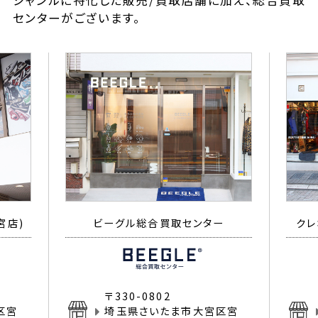
ジャンルに特化した販売/買取店舗に加え、総合買取
センターがございます。
宮店)
ビーグル総合買取センター
クレ
〒330-0802
区宮
埼玉県さいたま市大宮区宮