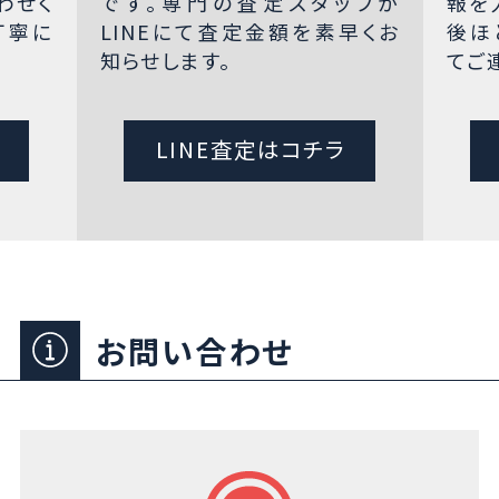
わせく
です。専門の査定スタッフが
報を
丁寧に
LINEにて査定金額を素早くお
後ほ
知らせします。
てご
LINE査定はコチラ
お問い合わせ