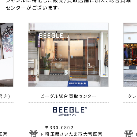
ジャンルに特化した販売/買取店舗に加え、総合買取
センターがございます。
宮店)
ビーグル総合買取センター
クレ
〒330-0802
区宮
埼玉県さいたま市大宮区宮