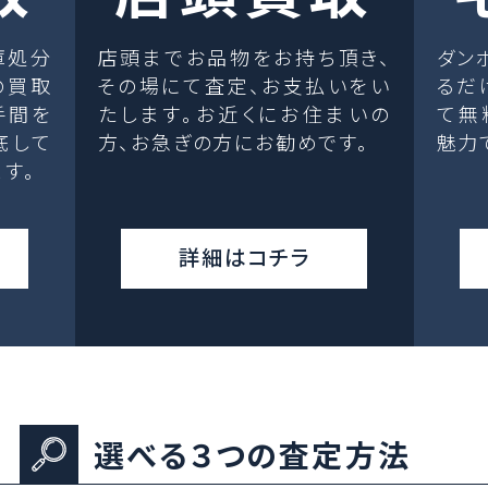
庫処分
店頭までお品物をお持ち頂き、
ダン
の買取
その場にて査定、お支払いをい
るだ
手間を
たします。お近くにお住まいの
て無
底して
方、お急ぎの方にお勧めです。
魅力
す。
詳細はコチラ
選べる３つの査定方法