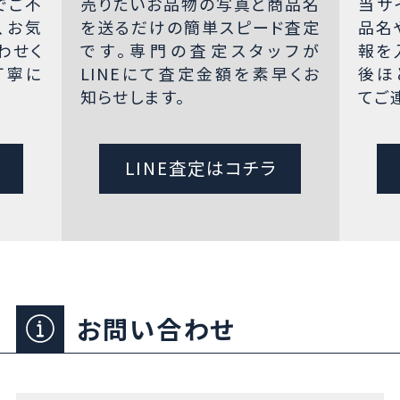
でご不
売りたいお品物の写真と商品名
当サ
、お気
を送るだけの簡単スピード査定
品名
わせく
です。専門の査定スタッフが
報を
丁寧に
LINEにて査定金額を素早くお
後ほ
知らせします。
てご
LINE査定はコチラ
お問い合わせ