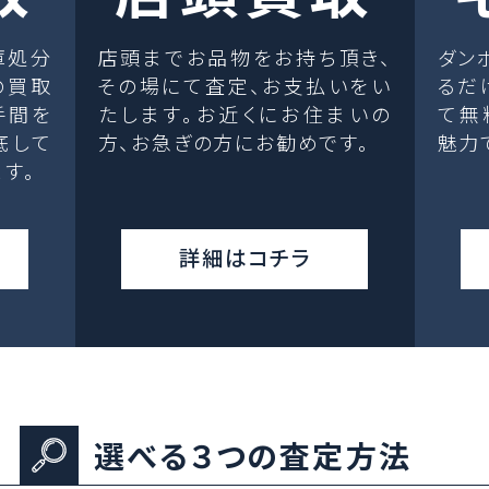
庫処分
店頭までお品物をお持ち頂き、
ダン
の買取
その場にて査定、お支払いをい
るだ
手間を
たします。お近くにお住まいの
て無
底して
方、お急ぎの方にお勧めです。
魅力
す。
詳細はコチラ
選べる３つの査定方法