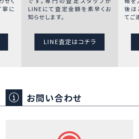
わせく
です。専門の査定スタッフが
報を
丁寧に
LINEにて査定金額を素早くお
後ほ
知らせします。
てご
LINE査定はコチラ
お問い合わせ