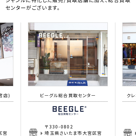
ジャンルに特化した販売/買取店舗に加え、総合買取
センターがございます。
宮店)
ビーグル総合買取センター
クレ
〒330-0802
区宮
埼玉県さいたま市大宮区宮