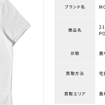
M
ブランド名
2
商品名
P
美
状態
宅
買取方法
長
買取エリア