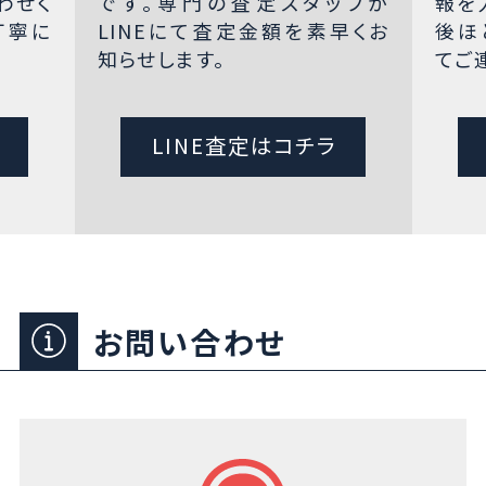
わせく
です。専門の査定スタッフが
報を
丁寧に
LINEにて査定金額を素早くお
後ほ
知らせします。
てご
LINE査定はコチラ
お問い合わせ