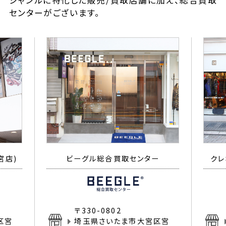
ジャンルに特化した販売/買取店舗に加え、総合買取
センターがございます。
宮店)
ビーグル総合買取センター
クレ
〒330-0802
区宮
埼玉県さいたま市大宮区宮