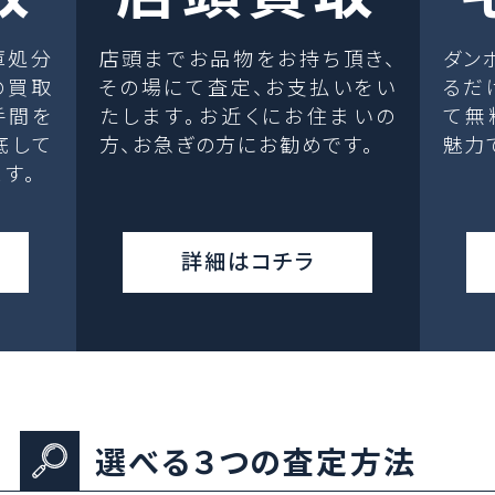
庫処分
店頭までお品物をお持ち頂き、
ダン
の買取
その場にて査定、お支払いをい
るだ
手間を
たします。お近くにお住まいの
て無
底して
方、お急ぎの方にお勧めです。
魅力
す。
詳細はコチラ
選べる３つの査定方法