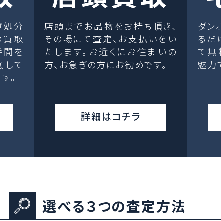
庫処分
店頭までお品物をお持ち頂き、
ダン
の買取
その場にて査定、お支払いをい
るだ
手間を
たします。お近くにお住まいの
て無
底して
方、お急ぎの方にお勧めです。
魅力
す。
詳細はコチラ
選べる３つの査定方法