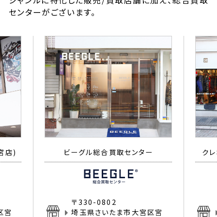
ジャンルに特化した販売/買取店舗に加え、総合買取
センターがございます。
宮店)
ビーグル総合買取センター
クレ
〒330-0802
区宮
埼玉県さいたま市大宮区宮