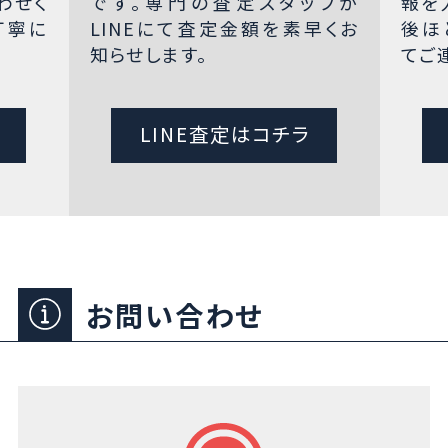
わせく
です。専門の査定スタッフが
報を
丁寧に
LINEにて査定金額を素早くお
後ほ
知らせします。
てご
LINE査定はコチラ
お問い合わせ