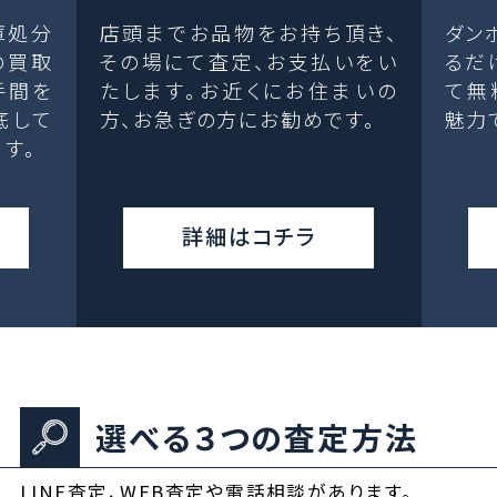
庫処分
店頭までお品物をお持ち頂き、
ダン
の買取
その場にて査定、お支払いをい
るだ
手間を
たします。お近くにお住まいの
て無
底して
方、お急ぎの方にお勧めです。
魅力
す。
詳細はコチラ
選べる３つの査定方法
LINE査定、WEB査定や電話相談があります。