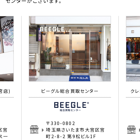
センターがございます。
宮店)
ビーグル総合買取センター
クレ
〒330-0802
区宮
埼玉県さいたま市大宮区宮
イス一
町2-8-2 第9松ビル1F