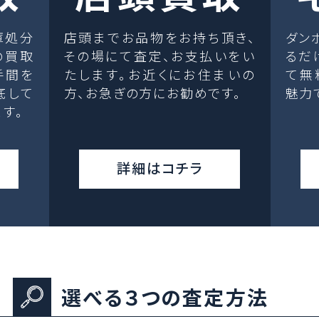
庫処分
店頭までお品物をお持ち頂き、
ダン
の買取
その場にて査定、お支払いをい
るだ
手間を
たします。お近くにお住まいの
て無
底して
方、お急ぎの方にお勧めです。
魅力
す。
詳細はコチラ
選べる３つの査定方法