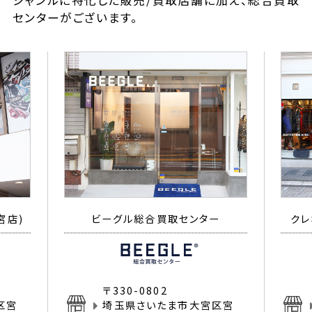
ジャンルに特化した販売/買取店舗に加え、総合買取
センターがございます。
宮店)
ビーグル総合買取センター
クレ
〒330-0802
区宮
埼玉県さいたま市大宮区宮