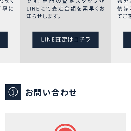
わせく
です。専門の査定スタッフが
報を
丁寧に
LINEにて査定金額を素早くお
後ほ
知らせします。
てご
LINE査定はコチラ
お問い合わせ