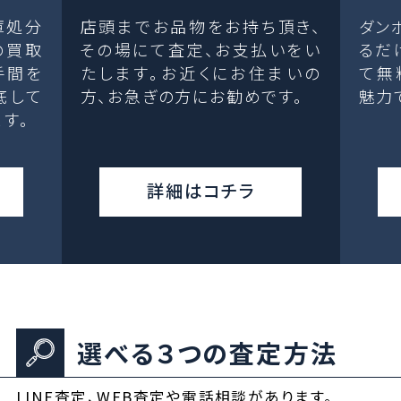
庫処分
店頭までお品物をお持ち頂き、
ダン
の買取
その場にて査定、お支払いをい
るだ
手間を
たします。お近くにお住まいの
て無
底して
方、お急ぎの方にお勧めです。
魅力
す。
詳細はコチラ
選べる３つの査定方法
LINE査定、WEB査定や電話相談があります。