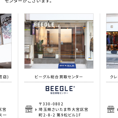
センターがございます。
宮店)
ビーグル総合買取センター
クレ
〒330-0802
区宮
埼玉県さいたま市大宮区宮
イス一
町2-8-2 第9松ビル1F