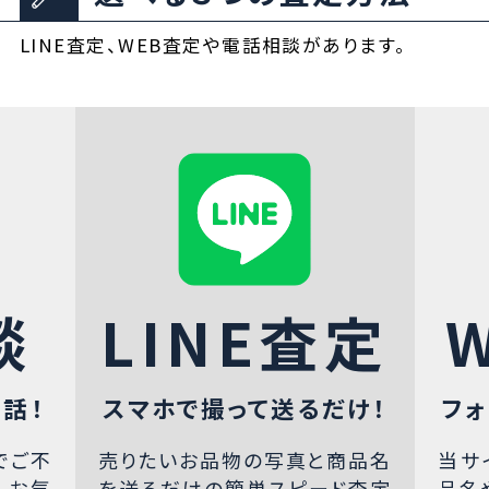
LINE査定、WEB査定や電話相談があります。
談
LINE査定
話！
スマホで撮って送るだけ！
フォ
でご不
売りたいお品物の写真と商品名
当サ
、お気
を送るだけの簡単スピード査定
品名