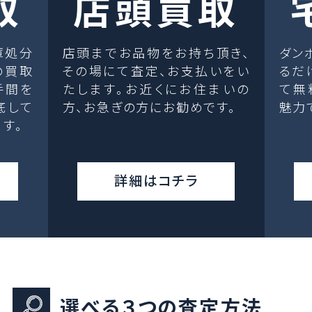
取
店頭買取
庫処分
店頭までお品物をお持ち頂き、
ダン
の買取
その場にて査定、お支払いをい
るだ
手間を
たします。お近くにお住まいの
て無
底して
方、お急ぎの方にお勧めです。
魅力
す。
詳細はコチラ
選べる３つの査定方法