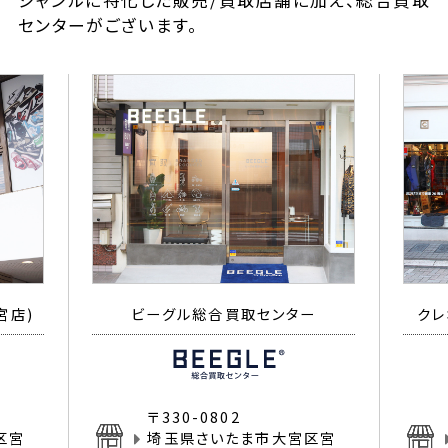
ジャンルに特化した販売/買取店舗に加え、総合買取
センターがございます。
宮店)
ビーグル総合買取センター
クレ
〒330-0802
区宮
埼玉県さいたま市大宮区宮