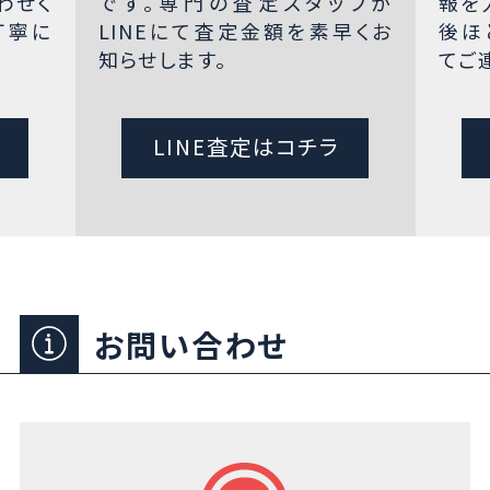
わせく
です。専門の査定スタッフが
報を
丁寧に
LINEにて査定金額を素早くお
後ほ
知らせします。
てご
LINE査定はコチラ
お問い合わせ