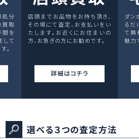
庫処分
店頭までお品物をお持ち頂き、
ダン
の買取
その場にて査定、お支払いをい
るだ
手間を
たします。お近くにお住まいの
て無
底して
方、お急ぎの方にお勧めです。
魅力
す。
詳細はコチラ
選べる３つの査定方法