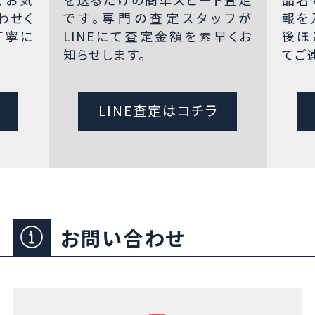
わせく
です。専門の査定スタッフが
報を
丁寧に
LINEにて査定金額を素早くお
後ほ
知らせします。
てご
LINE査定はコチラ
お問い合わせ