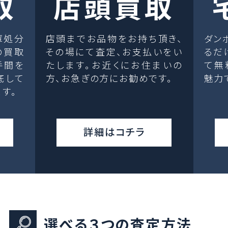
取
店頭買取
庫処分
店頭までお品物をお持ち頂き、
ダン
の買取
その場にて査定、お支払いをい
るだ
手間を
たします。お近くにお住まいの
て無
底して
方、お急ぎの方にお勧めです。
魅力
す。
詳細はコチラ
選べる３つの査定方法