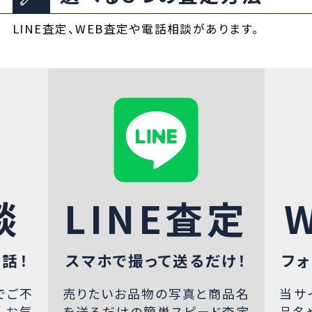
LINE査定、WEB査定や電話相談があります。
談
LINE査定
話！
スマホで撮って送るだけ！
フォ
でご不
売りたいお品物の写真と商品名
当サ
、お気
を送るだけの簡単スピード査定
品名