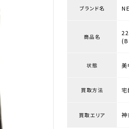
N
ブランド名
2
商品名
(B
美
状態
宅
買取方法
神
買取エリア