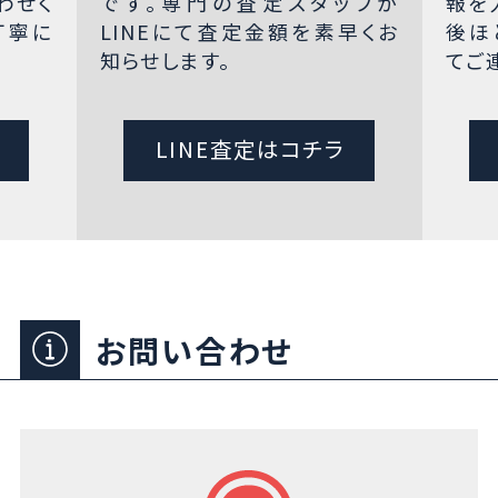
わせく
です。専門の査定スタッフが
報を
丁寧に
LINEにて査定金額を素早くお
後ほ
知らせします。
てご
LINE査定はコチラ
お問い合わせ