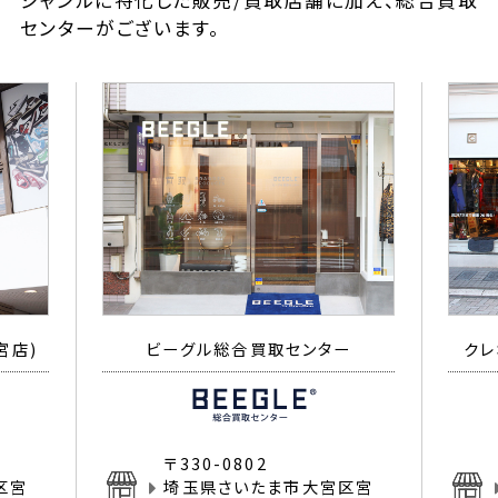
ジャンルに特化した販売/買取店舗に加え、総合買取
センターがございます。
宮店)
ビーグル総合買取センター
クレ
〒330-0802
区宮
埼玉県さいたま市大宮区宮