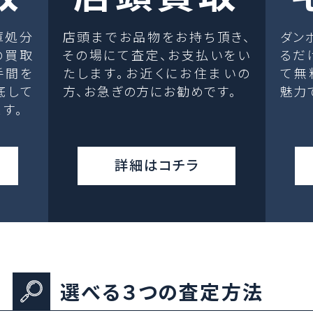
庫処分
店頭までお品物をお持ち頂き、
ダン
の買取
その場にて査定、お支払いをい
るだ
手間を
たします。お近くにお住まいの
て無
底して
方、お急ぎの方にお勧めです。
魅力
す。
詳細はコチラ
選べる３つの査定方法