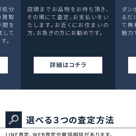
庫処分
店頭までお品物をお持ち頂き、
ダン
の買取
その場にて査定、お支払いをい
るだ
手間を
たします。お近くにお住まいの
て無
底して
方、お急ぎの方にお勧めです。
魅力
す。
詳細はコチラ
選べる３つの査定方法
LINE査定、WEB査定や電話相談があります。