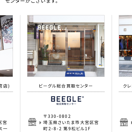
センターがございます。
宮店)
ビーグル総合買取センター
クレ
〒330-0802
区宮
埼玉県さいたま市大宮区宮
イス一
町2-8-2 第9松ビル1F