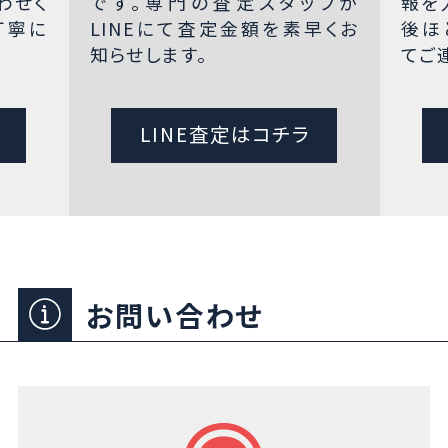
わせく
です。専門の査定スタッフが
報を
丁寧に
LINEにて査定金額を素早くお
後ほ
知らせします。
てご
LINE査定はコチラ
お問い合わせ