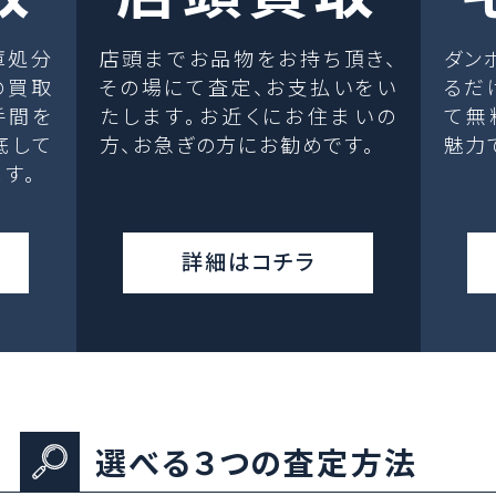
庫処分
店頭までお品物をお持ち頂き、
ダン
の買取
その場にて査定、お支払いをい
るだ
手間を
たします。お近くにお住まいの
て無
底して
方、お急ぎの方にお勧めです。
魅力
す。
詳細はコチラ
選べる３つの査定方法