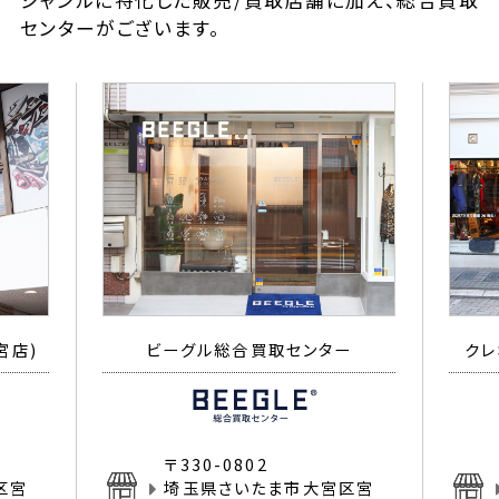
ジャンルに特化した販売/買取店舗に加え、総合買取
センターがございます。
宮店)
ビーグル総合買取センター
クレ
〒330-0802
区宮
埼玉県さいたま市大宮区宮