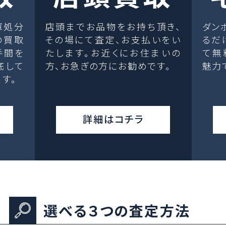
庫処分
店頭までお品物をお持ち頂き、
ダン
の買取
その場にて査定、お支払いをい
るだ
手間を
たします。お近くにお住まいの
て無
底して
方、お急ぎの方にお勧めです。
魅力
す。
詳細はコチラ
選べる３つの査定方法