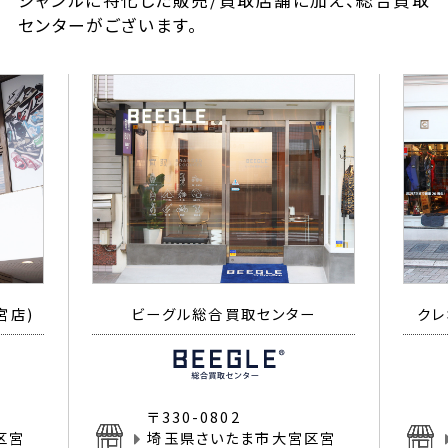
ジャンルに特化した販売/買取店舗に加え、総合買取
センターがございます。
宮店)
ビーグル総合買取センター
クレ
〒330-0802
区宮
埼玉県さいたま市大宮区宮