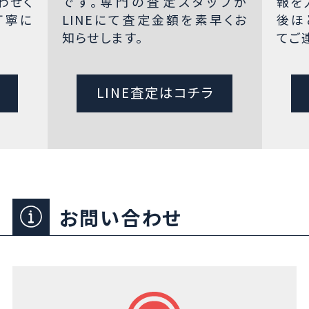
わせく
です。専門の査定スタッフが
報を
丁寧に
LINEにて査定金額を素早くお
後ほ
知らせします。
てご
LINE査定はコチラ
お問い合わせ