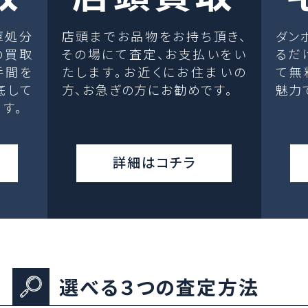
庫処分
店頭までお品物をお持ち頂き、
ダン
の買取
その場にて査定、お支払いをい
るだ
手間を
たします。お近くにお住まいの
て無
底して
方、お急ぎの方にお勧めです。
魅力
す。
詳細はコチラ
選べる３つの査定方法