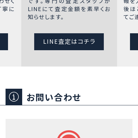
わせく
です。専門の査定スタッフが
報を
丁寧に
LINEにて査定金額を素早くお
後ほ
知らせします。
てご
LINE査定はコチラ
お問い合わせ