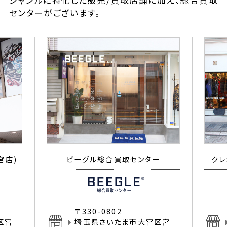
ジャンルに特化した販売/買取店舗に加え、総合買取
センターがございます。
宮店)
ビーグル総合買取センター
クレ
〒330-0802
区宮
埼玉県さいたま市大宮区宮