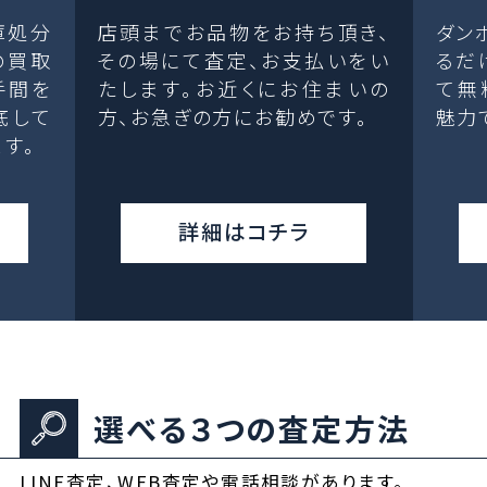
庫処分
店頭までお品物をお持ち頂き、
ダン
の買取
その場にて査定、お支払いをい
るだ
手間を
たします。お近くにお住まいの
て無
底して
方、お急ぎの方にお勧めです。
魅力
す。
詳細はコチラ
選べる３つの査定方法
LINE査定、WEB査定や電話相談があります。