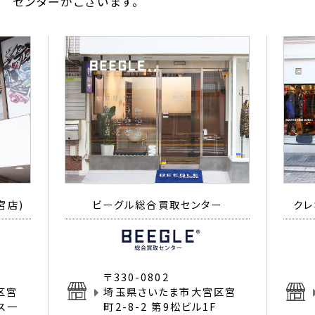
センターがございます。
宮店)
ビーグル総合買取センター
クレ
〒330-0802
区宮
埼玉県さいたま市大宮区宮
イス一
町2-8-2 第9松ビル1F