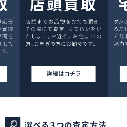
取
店頭買取
庫処分
店頭までお品物をお持ち頂き、
ダン
の買取
その場にて査定、お支払いをい
るだ
手間を
たします。お近くにお住まいの
て無
底して
方、お急ぎの方にお勧めです。
魅力
す。
詳細はコチラ
選べる３つの査定方法