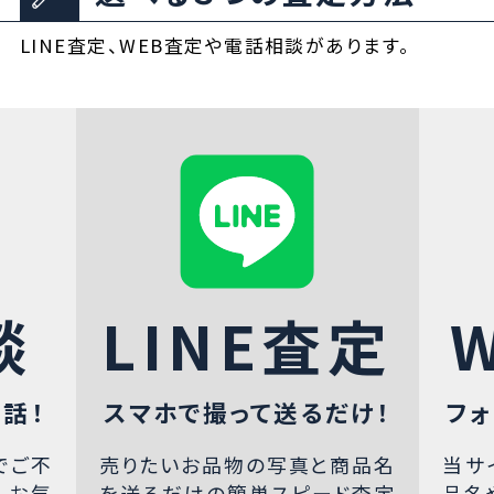
LINE査定、WEB査定や電話相談があります。
談
LINE査定
話！
スマホで撮って送るだけ！
フォ
でご不
売りたいお品物の写真と商品名
当サ
、お気
を送るだけの簡単スピード査定
品名