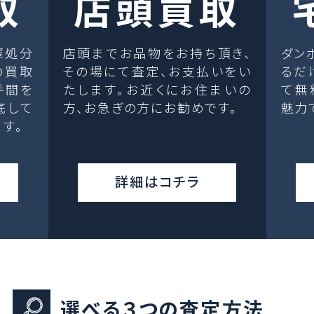
取
店頭買取
庫処分
店頭までお品物をお持ち頂き、
ダン
の買取
その場にて査定、お支払いをい
るだ
手間を
たします。お近くにお住まいの
て無
底して
方、お急ぎの方にお勧めです。
魅力
す。
詳細はコチラ
選べる３つの査定方法