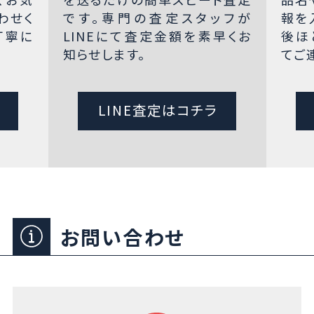
わせく
です。専門の査定スタッフが
報を
丁寧に
LINEにて査定金額を素早くお
後ほ
知らせします。
てご
LINE査定はコチラ
お問い合わせ