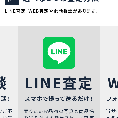
LINE査定、WEB査定や電話相談があります。
談
LINE査定
話！
スマホで撮って送るだけ！
フォ
でご不
売りたいお品物の写真と商品名
当サ
、お気
を送るだけの簡単スピード査定
品名