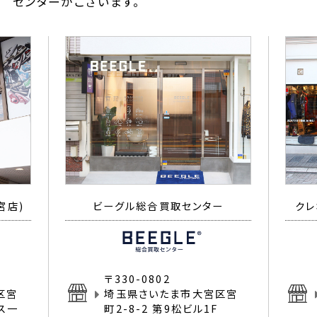
センターがございます。
宮店)
ビーグル総合買取センター
クレ
〒330-0802
区宮
埼玉県さいたま市大宮区宮
イス一
町2-8-2 第9松ビル1F