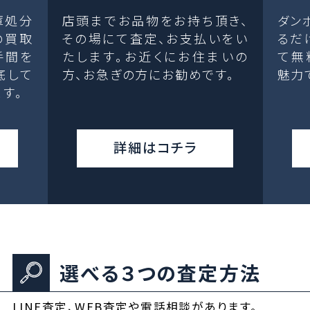
庫処分
店頭までお品物をお持ち頂き、
ダン
の買取
その場にて査定、お支払いをい
るだ
手間を
たします。お近くにお住まいの
て無
底して
方、お急ぎの方にお勧めです。
魅力
す。
詳細はコチラ
選べる３つの査定方法
LINE査定、WEB査定や電話相談があります。