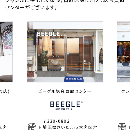
ジャンルに特化した販売/買取店舗に加え、総合買取
センターがございます。
宮店)
ビーグル総合買取センター
クレ
〒330-0802
区宮
埼玉県さいたま市大宮区宮