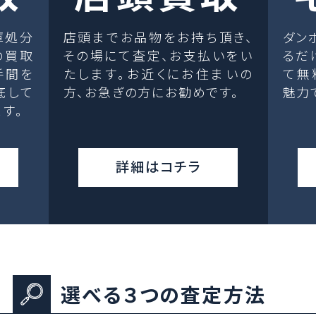
庫処分
店頭までお品物をお持ち頂き、
ダン
の買取
その場にて査定、お支払いをい
るだ
手間を
たします。お近くにお住まいの
て無
底して
方、お急ぎの方にお勧めです。
魅力
す。
詳細はコチラ
選べる３つの査定方法