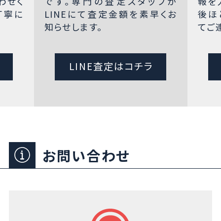
わせく
です。専門の査定スタッフが
報を
丁寧に
LINEにて査定金額を素早くお
後ほ
知らせします。
てご
LINE査定はコチラ
お問い合わせ