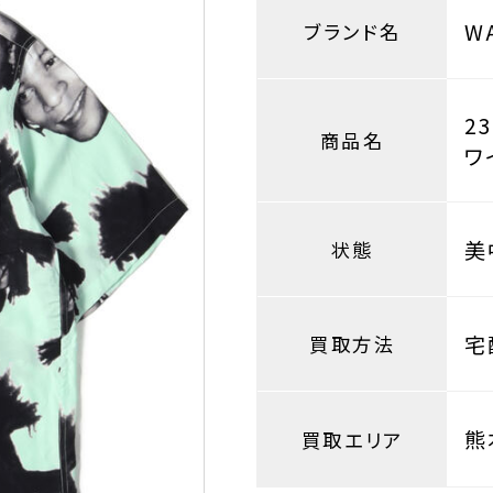
W
ブランド名
2
商品名
ワ
美
状態
宅
買取方法
熊
買取エリア