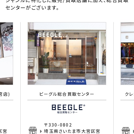
ジャンルに特化した販売/買取店舗に加え、総合買取
センターがございます。
宮店)
ビーグル総合買取センター
クレ
〒330-0802
区宮
埼玉県さいたま市大宮区宮