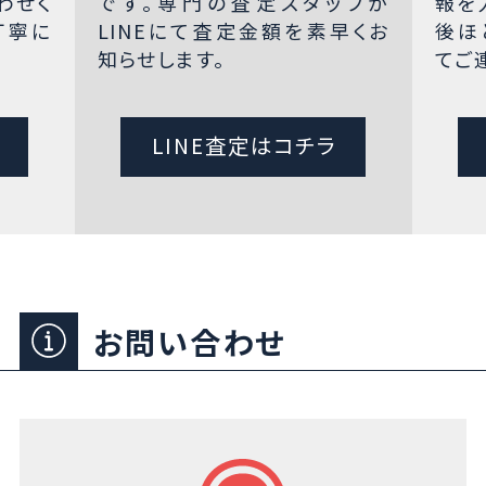
わせく
です。専門の査定スタッフが
報を
丁寧に
LINEにて査定金額を素早くお
後ほ
知らせします。
てご
LINE査定はコチラ
お問い合わせ