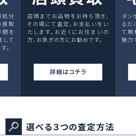
庫処分
店頭までお品物をお持ち頂き、
ダン
の買取
その場にて査定、お支払いをい
るだ
手間を
たします。お近くにお住まいの
て無
底して
方、お急ぎの方にお勧めです。
魅力
す。
詳細はコチラ
選べる３つの査定方法