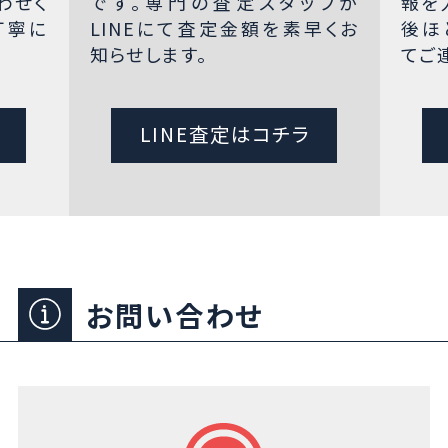
わせく
です。専門の査定スタッフが
報を
丁寧に
LINEにて査定金額を素早くお
後ほ
知らせします。
てご
LINE査定はコチラ
お問い合わせ