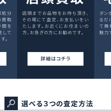
庫処分
店頭までお品物をお持ち頂き、
ダン
の買取
その場にて査定、お支払いをい
るだ
手間を
たします。お近くにお住まいの
て無
底して
方、お急ぎの方にお勧めです。
魅力
す。
詳細はコチラ
選べる３つの査定方法