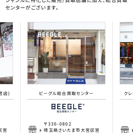
ジャンルに特化した販売/買取店舗に加え、総合買取
センターがございます。
宮店)
ビーグル総合買取センター
クレ
〒330-0802
区宮
埼玉県さいたま市大宮区宮