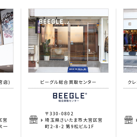
宮店)
ビーグル総合買取センター
クレ
〒330-0802
区宮
埼玉県さいたま市大宮区宮
イス一
町2-8-2 第9松ビル1F