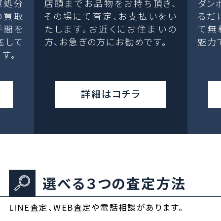
庫処分
店頭までお品物をお持ち頂き、
ダン
の買取
その場にて査定、お支払いをい
るだ
手間を
たします。お近くにお住まいの
て無
底して
方、お急ぎの方にお勧めです。
魅力
す。
詳細はコチラ
選べる３つの査定方法
LINE査定、WEB査定や電話相談があります。