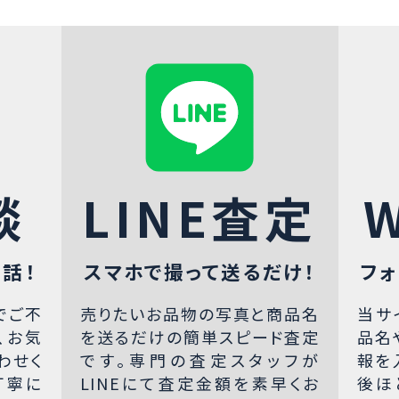
談
LINE査定
話！
スマホで撮って送るだけ！
フォ
でご不
売りたいお品物の写真と商品名
当サ
、お気
を送るだけの簡単スピード査定
品名
わせく
です。専門の査定スタッフが
報を
丁寧に
LINEにて査定金額を素早くお
後ほ