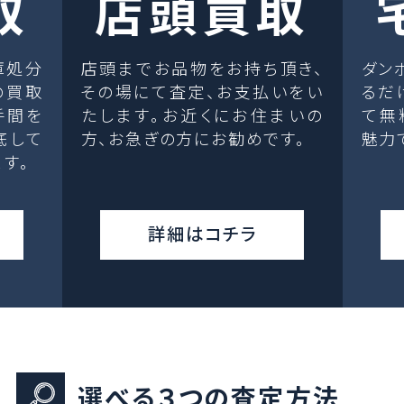
取
店頭買取
庫処分
店頭までお品物をお持ち頂き、
ダン
の買取
その場にて査定、お支払いをい
るだ
手間を
たします。お近くにお住まいの
て無
底して
方、お急ぎの方にお勧めです。
魅力
す。
詳細はコチラ
選べる３つの査定方法