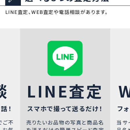
LINE査定、WEB査定や電話相談があります。
談
LINE査定
話！
スマホで撮って送るだけ！
フォ
でご不
売りたいお品物の写真と商品名
当サ
、お気
を送るだけの簡単スピード査定
品名