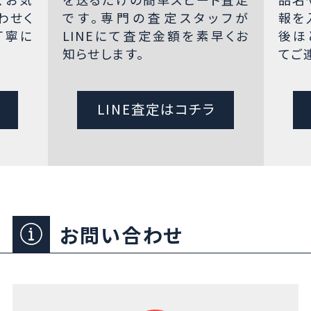
わせく
です。専門の査定スタッフが
報を
丁寧に
LINEにて査定金額を素早くお
後ほ
知らせします。
てご
LINE査定はコチラ
お問い合わせ