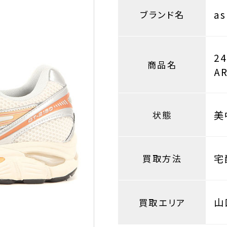
a
ブランド名
2
商品名
A
美
状態
宅
買取方法
山
買取エリア