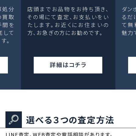
庫処分
店頭までお品物をお持ち頂き、
ダン
の買取
その場にて査定、お支払いをい
るだ
手間を
たします。お近くにお住まいの
て無
底して
方、お急ぎの方にお勧めです。
魅力
す。
詳細はコチラ
選べる３つの査定方法
LINE査定、WEB査定や電話相談があります。