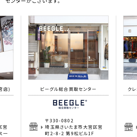
センターがございます。
宮店)
ビーグル総合買取センター
クレ
〒330-0802
区宮
埼玉県さいたま市大宮区宮
イス一
町2-8-2 第9松ビル1F