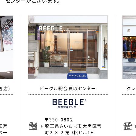
センターがございます。
宮店)
ビーグル総合買取センター
クレ
〒330-0802
区宮
埼玉県さいたま市大宮区宮
イス一
町2-8-2 第9松ビル1F