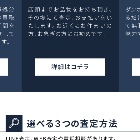
庫処分
店頭までお品物をお持ち頂き、
ダン
の買取
その場にて査定、お支払いをい
るだ
手間を
たします。お近くにお住まいの
て無
底して
方、お急ぎの方にお勧めです。
魅力
す。
詳細はコチラ
選べる３つの査定方法
LINE査定、WEB査定や電話相談があります。