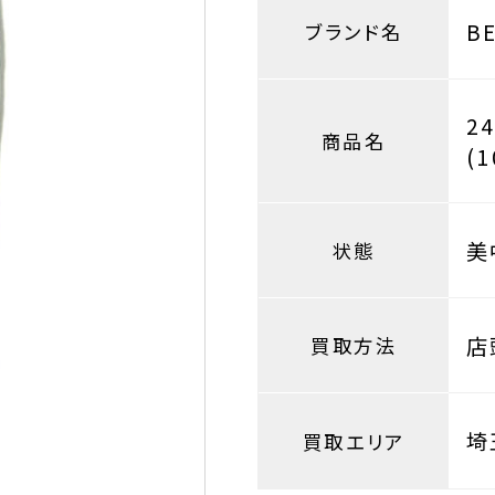
B
ブランド名
2
商品名
(1
美
状態
店
買取方法
埼
買取エリア