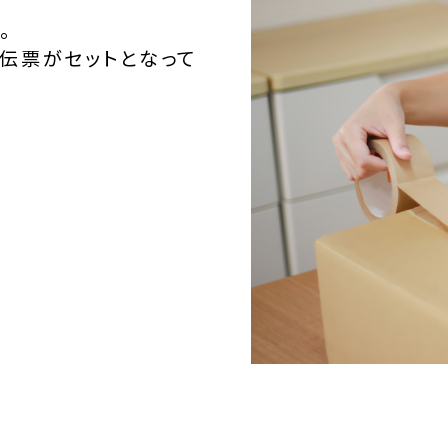
。
伝票がセットとなって