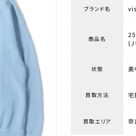
v
ブランド名
2
商品名
(
美
状態
宅
買取方法
奈
買取エリア