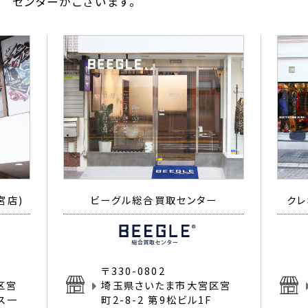
センターがございます。
宮店)
ビーグル総合買取センター
クレ
〒330-0802
区宮
埼玉県さいたま市大宮区宮
イス一
町2-8-2 第9松ビル1F