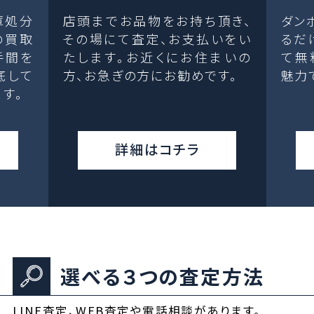
庫処分
店頭までお品物をお持ち頂き、
ダン
の買取
その場にて査定、お支払いをい
るだ
手間を
たします。お近くにお住まいの
て無
底して
方、お急ぎの方にお勧めです。
魅力
す。
詳細はコチラ
選べる３つの査定方法
LINE査定、WEB査定や電話相談があります。