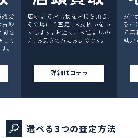
庫処分
店頭までお品物をお持ち頂き、
ダン
の買取
その場にて査定、お支払いをい
るだ
手間を
たします。お近くにお住まいの
て無
底して
方、お急ぎの方にお勧めです。
魅力
す。
詳細はコチラ
選べる３つの査定方法