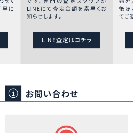
わせく
です。専門の査定スタッフが
報を
丁寧に
LINEにて査定金額を素早くお
後ほ
知らせします。
てご
LINE査定はコチラ
お問い合わせ