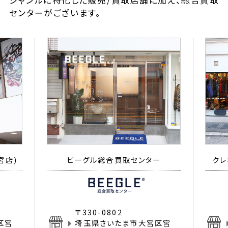
ジャンルに特化した販売/買取店舗に加え、総合買取
センターがございます。
宮店)
ビーグル総合買取センター
クレ
〒330-0802
区宮
埼玉県さいたま市大宮区宮