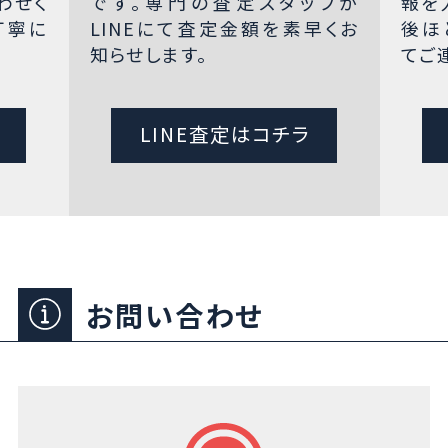
わせく
です。専門の査定スタッフが
報を
丁寧に
LINEにて査定金額を素早くお
後ほ
知らせします。
てご
LINE査定はコチラ
お問い合わせ