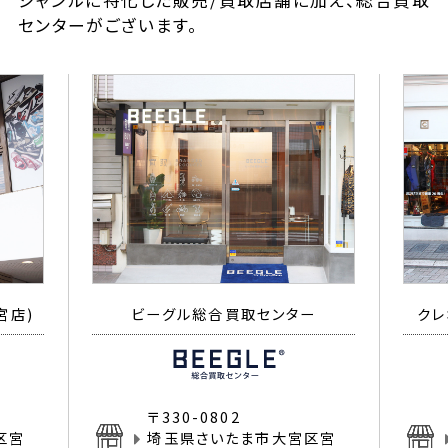
ジャンルに特化した販売/買取店舗に加え、総合買取
センターがございます。
宮店)
ビーグル総合買取センター
クレ
〒330-0802
区宮
埼玉県さいたま市大宮区宮