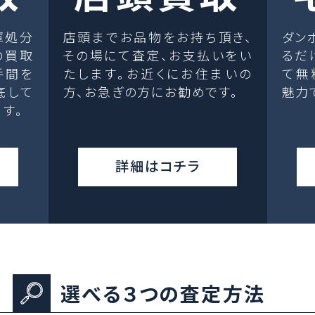
庫処分
店頭までお品物をお持ち頂き、
ダン
の買取
その場にて査定、お支払いをい
るだ
手間を
たします。お近くにお住まいの
て無
底して
方、お急ぎの方にお勧めです。
魅力
す。
詳細はコチラ
選べる３つの査定方法