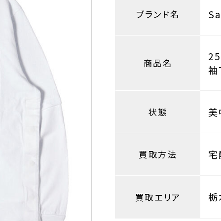
S
ブランド名
2
商品名
袖T
美
状態
宅
買取方法
栃
買取エリア