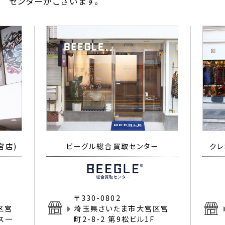
センターがございます。
宮店)
ビーグル総合買取センター
クレ
〒330-0802
区宮
埼玉県さいたま市大宮区宮
イス一
町2-8-2 第9松ビル1F