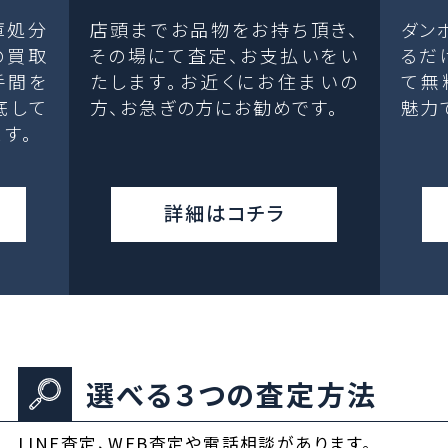
庫処分
店頭までお品物をお持ち頂き、
ダン
の買取
その場にて査定、お支払いをい
るだ
手間を
たします。お近くにお住まいの
て無
底して
方、お急ぎの方にお勧めです。
魅力
す。
詳細はコチラ
選べる３つの査定方法
LINE査定、WEB査定や電話相談があります。