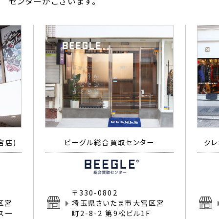
センターがございます。
宮店)
ビーグル総合買取センター
クレ
〒330-0802
区宮
埼玉県さいたま市大宮区宮
イス一
町2-8-2 第9松ビル1F