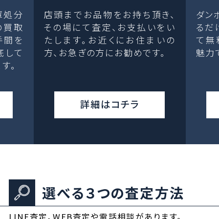
庫処分
店頭までお品物をお持ち頂き、
ダン
の買取
その場にて査定、お支払いをい
るだ
手間を
たします。お近くにお住まいの
て無
底して
方、お急ぎの方にお勧めです。
魅力
す。
詳細はコチラ
選べる３つの査定方法
LINE査定、WEB査定や電話相談があります。