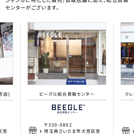
ジャンルに特化した販売/買取店舗に加え、総合買取
センターがございます。
宮店)
ビーグル総合買取センター
クレ
〒330-0802
区宮
埼玉県さいたま市大宮区宮