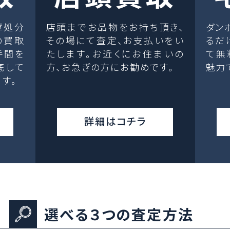
庫処分
店頭までお品物をお持ち頂き、
ダン
の買取
その場にて査定、お支払いをい
るだ
手間を
たします。お近くにお住まいの
て無
底して
方、お急ぎの方にお勧めです。
魅力
す。
詳細はコチラ
選べる３つの査定方法