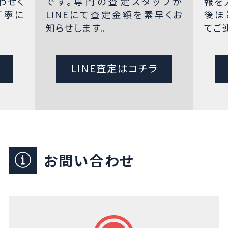
わせく
です。専門の査定スタッフが
報を
丁寧に
LINEにて査定金額を素早くお
後ほ
知らせします。
てご
LINE査定はコチラ
お問い合わせ