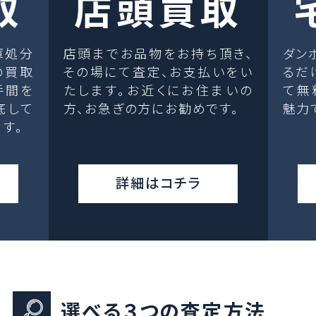
取
店頭買取
庫処分
店頭までお品物をお持ち頂き、
ダン
の買取
その場にて査定、お支払いをい
るだ
手間を
たします。お近くにお住まいの
て無
底して
方、お急ぎの方にお勧めです。
魅力
す。
詳細はコチラ
選べる３つの査定方法