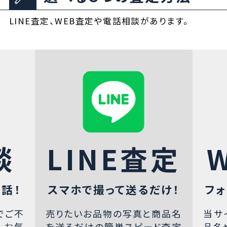
LINE査定、WEB査定や電話相談があります。
談
LINE査定
話！
スマホで撮って送るだけ！
フォ
でご不
売りたいお品物の写真と商品名
当サ
、お気
を送るだけの簡単スピード査定
品名