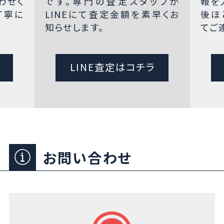
わせく
です。専門の査定スタッフが
報を
丁寧に
LINEにて査定金額を素早くお
後ほ
知らせします。
てご
LINE査定はコチラ
お問い合わせ