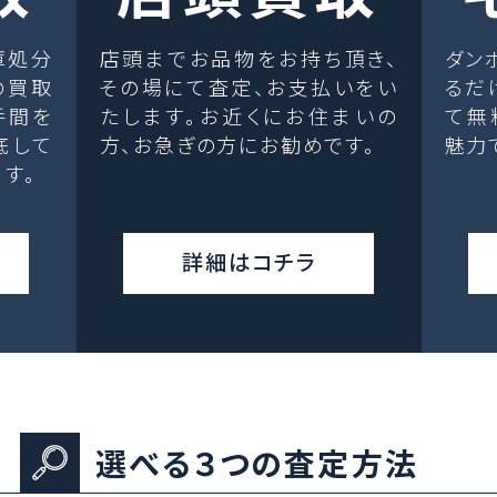
庫処分
店頭までお品物をお持ち頂き、
ダン
の買取
その場にて査定、お支払いをい
るだ
手間を
たします。お近くにお住まいの
て無
底して
方、お急ぎの方にお勧めです。
魅力
す。
詳細はコチラ
選べる３つの査定方法