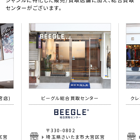
ジャンルに特化した販売/買取店舗に加え、総合買取
センターがございます。
宮店)
ビーグル総合買取センター
クレ
〒330-0802
区宮
埼玉県さいたま市大宮区宮