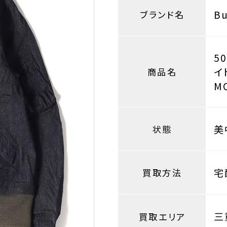
B
ブランド名
5
イ
商品名
M
美
状態
宅
買取方法
三
買取エリア