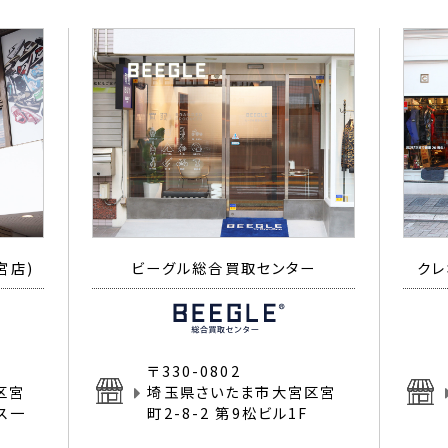
宮店)
ビーグル総合買取センター
クレ
〒330-0802
区宮
埼玉県さいたま市大宮区宮
イス一
町2-8-2 第9松ビル1F