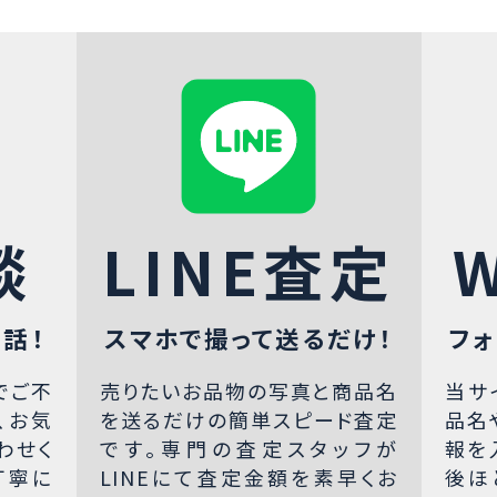
談
LINE査定
話！
スマホで撮って送るだけ！
フォ
でご不
売りたいお品物の写真と商品名
当サ
、お気
を送るだけの簡単スピード査定
品名
わせく
です。専門の査定スタッフが
報を
丁寧に
LINEにて査定金額を素早くお
後ほ