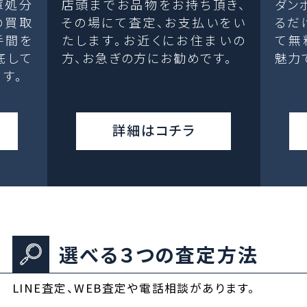
庫処分
店頭までお品物をお持ち頂き、
ダン
の買取
その場にて査定、お支払いをい
るだ
手間を
たします。お近くにお住まいの
て無
底して
方、お急ぎの方にお勧めです。
魅力
す。
詳細はコチラ
選べる３つの査定方法
LINE査定、WEB査定や電話相談があります。