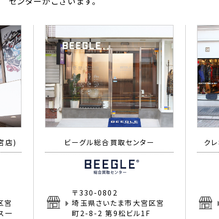
センターがございます。
宮店)
ビーグル総合買取センター
クレ
〒330-0802
区宮
埼玉県さいたま市大宮区宮
イス一
町2-8-2 第9松ビル1F