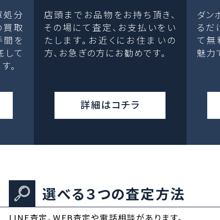
庫処分
店頭までお品物をお持ち頂き、
ダン
の買取
その場にて査定、お支払いをい
るだ
手間を
たします。お近くにお住まいの
て無
底して
方、お急ぎの方にお勧めです。
魅力
す。
詳細はコチラ
選べる３つの査定方法
LINE査定、WEB査定や電話相談があります。